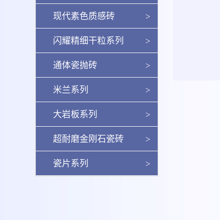
现代素色质感砖
>
闪耀精细干粒系列
>
通体瓷抛砖
>
米兰系列
>
大岩板系列
>
超耐磨金刚石瓷砖
>
瓷片系列
>